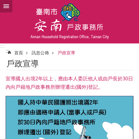
跳到主要內容區塊
:::
:::
首頁
訊息公佈
戶政宣導
戶政宣導
宣導國人出境2年以上，應由本人委託他人或由戶長於30日
內向戶籍地戶政事務所辦理遷出(國外)登記。