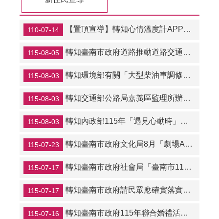
【置頂宣導】轉知心情溫度計APP、心理健康促進最新資訊、免付費心理諮詢服務、珍愛生命守門人等資源
110-07-14
轉知臺南市政府道路推動道路交通安全業務，加強道路交通安全宣導-你的守護不該鬆懈─請勿讓孩子在道路玩耍。
115-08-05
轉知環境部有關「大型柴油車調修燃油控制系統或加裝空氣污染防制設備補助辦法」申請補助相關資訊
115-08-03
轉知交通部公路局嘉義區監理所辦理「115年跨機關結合路老師高齡者交通安全宣導團研習活動計畫」相關資訊
115-08-03
轉知內政部115年「遇見心動時」單身聯誼活動相關資訊
115-08-03
轉知臺南市政府文化局8月「劇場ART報馬仔」系列講座相關資訊
115-07-23
轉知臺南市政府社會局「臺南市115年重陽敬老金致贈作業實施計畫」相關資訊
115-07-17
轉知臺南市政府請民眾應確實落實登革熱及水媒傳染病防治工作
115-07-17
轉知臺南市政府115年聯合婚禮活動相關資訊
115-07-16