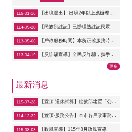
【出境遷出】 出境2年以上應辦理遷出登記；出境未滿2年，亦得依當事人出境事實辦理遷出登記。
115-01-16
【民族別註記】已辦理熟註記民眾請接續辧理民族別註記
114-05-20
【戶政服務時間】本所正確服務時間，請以本所網站公告為主，若有疑義可電洽戶所詢問
113-05-06
【反詐騙宣導】全民反詐騙，攜手一起來
113-04-19
更多
最新消息
【置頂-退休試算】銓敘部建置「公務人員退休所得重審後實發金額試算器」請退休人員多加利用。
115-07-28
【置頂-服務公告】本市各戶政事務所115年連續假期之週六上午延長服務及假日預約結婚登記暫停辦理時段
114-12-22
【政風宣導】115年8月政風宣導
115-08-03