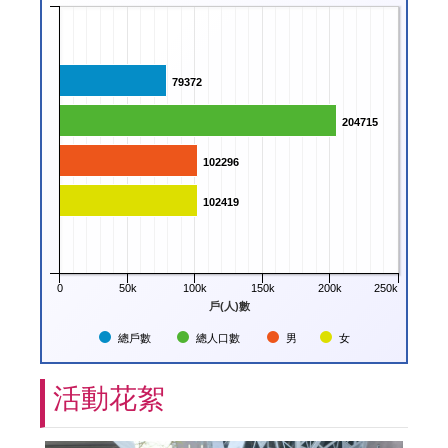
79372
79372
204715
204715
102296
102296
102419
102419
0
50k
100k
150k
200k
250k
戶(人)數
總戶數
總人口數
男
女
活動花絮