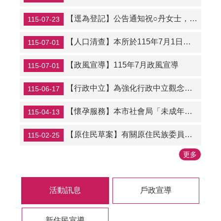
【逕為登記】公告通知祝○丹女士，本所業於115年7月21日逕為辦理長女陳○涵未成年子女權利義務行使負擔登記。
115-07-23
【人口清查】本所於115年7月1日至8月31日辦理「未換發新式國民身分證者」清查，請民眾配合戶政人員辦理人口清查作業。
115-07-01
【政風宣導】115年7月政風宣導
115-07-01
【行政中立】為強化行政中立觀念，辦理行政中立、公務倫理宣導
115-06-17
【懷孕服務】本市社會局「未成年懷孕求助網站」、 「未成年懷孕諮詢專線」及「孕路同行 守護未來」宣導。
115-04-13
【原住民草案】有關原住民族委員會依平埔原住民族群身分法第9條第2項辦理，公告西拉雅、道卡斯等民族成員身分認定要件草案
115-02-25
更多
活動訊息
戶政宣導
新住民宣導