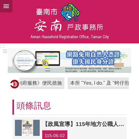
跳到主要內容區塊
:::
:::
動化到府服務》便民措施
本所 "Yes, I do." 及 "蚵仔
頭條訊息
【政風宣導】115年地方公職人員九合一選舉反賄選暨行政中立宣導
115-06-02