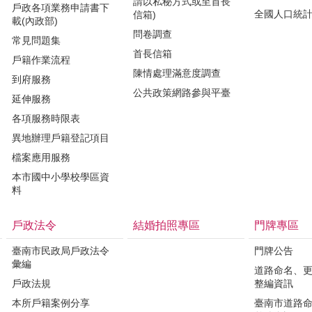
請以私秘方式或至首長
戶政各項業務申請書下
全國人口統
信箱)
載(內政部)
問卷調查
常見問題集
首長信箱
戶籍作業流程
陳情處理滿意度調查
到府服務
公共政策網路參與平臺
延伸服務
各項服務時限表
異地辦理戶籍登記項目
檔案應用服務
本市國中小學校學區資
料
戶政法令
結婚拍照專區
門牌專區
臺南市民政局戶政法令
門牌公告
彙編
道路命名、
戶政法規
整編資訊
本所戶籍案例分享
臺南市道路