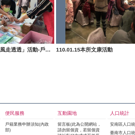
110.03.27 「藝如春風走透透」活動-戶政宣導
110.01.15本所文康活動
便民服務
互動園地
人口統計
戶籍業務申辦須知(內政
留言板(此為公開網站，
安南區人口
部)
請勿留個資，若留個資
臺南市人口