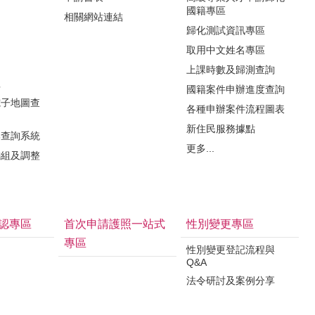
國籍專區
相關網站連結
歸化測試資訊專區
取用中文姓名專區
知
上課時數及歸測查詢
程
國籍案件申辦進度查詢
電子地圖查
各種申辦案件流程圖表
新住民服務據點
牌查詢系統
更多...
編組及調整
認專區
首次申請護照一站式
性別變更專區
專區
性別變更登記流程與
Q&A
法令研討及案例分享