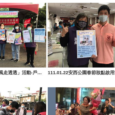
111.04.08「藝如春風走透透」活動-戶政宣導