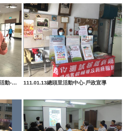
111.01.22安西公園春節妝點啟用活動-戶政宣導
111.01.13總頭里活動中心-戶政宣導