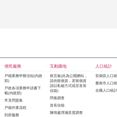
便民服務
互動園地
人口統計
戶籍業務申辦須知(內政
留言板(此為公開網站，
安南區人口
部)
請勿留個資，若留個資
臺南市人口
請以私秘方式或至首長
戶政各項業務申請書下
全國人口統
信箱)
載(內政部)
問卷調查
常見問題集
首長信箱
戶籍作業流程
陳情處理滿意度調查
到府服務