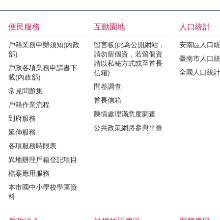
便民服務
互動園地
人口統計
戶籍業務申辦須知(內政
留言板(此為公開網站，
安南區人口
部)
請勿留個資，若留個資
臺南市人口
請以私秘方式或至首長
戶政各項業務申請書下
全國人口統
信箱)
載(內政部)
問卷調查
常見問題集
首長信箱
戶籍作業流程
陳情處理滿意度調查
到府服務
公共政策網路參與平臺
延伸服務
各項服務時限表
異地辦理戶籍登記項目
檔案應用服務
本市國中小學校學區資
料