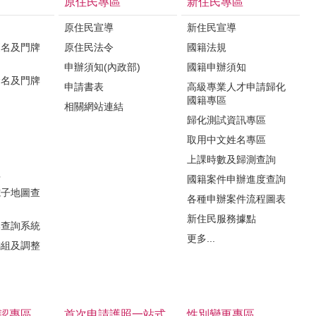
原住民專區
新住民專區
原住民宣導
新住民宣導
更名及門牌
原住民法令
國籍法規
申辦須知(內政部)
國籍申辦須知
命名及門牌
申請書表
高級專業人才申請歸化
國籍專區
相關網站連結
歸化測試資訊專區
取用中文姓名專區
知
上課時數及歸測查詢
程
國籍案件申辦進度查詢
電子地圖查
各種申辦案件流程圖表
新住民服務據點
牌查詢系統
更多...
編組及調整
認專區
首次申請護照一站式
性別變更專區