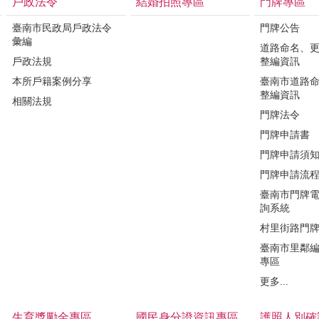
戶政法令
結婚拍照專區
門牌專區
臺南市民政局戶政法令
門牌公告
彙編
道路命名、
戶政法規
整編資訊
本所戶籍案例分享
臺南市道路
整編資訊
相關法規
門牌法令
門牌申請書
門牌申請須
門牌申請流
臺南市門牌
詢系統
村里街路門
臺南市里鄰
專區
更多...
生育獎勵金專區
國民身分證資訊專區
護照人別確