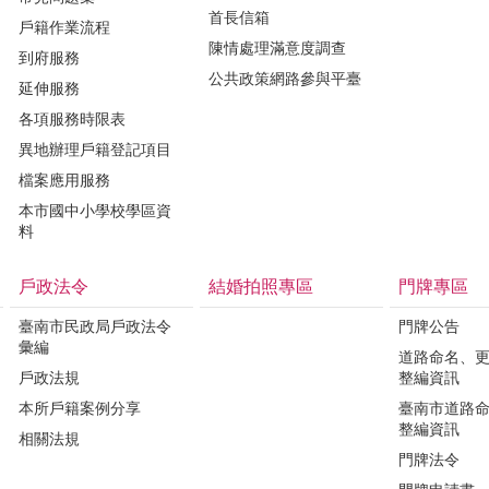
首長信箱
戶籍作業流程
陳情處理滿意度調查
到府服務
公共政策網路參與平臺
延伸服務
各項服務時限表
異地辦理戶籍登記項目
檔案應用服務
本市國中小學校學區資
料
戶政法令
結婚拍照專區
門牌專區
臺南市民政局戶政法令
門牌公告
彙編
道路命名、
戶政法規
整編資訊
本所戶籍案例分享
臺南市道路
整編資訊
相關法規
門牌法令