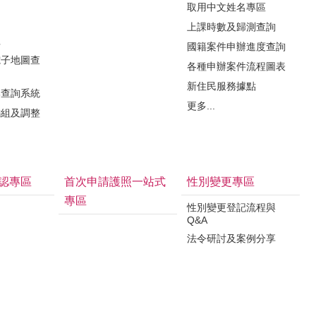
取用中文姓名專區
知
上課時數及歸測查詢
程
國籍案件申辦進度查詢
電子地圖查
各種申辦案件流程圖表
新住民服務據點
牌查詢系統
更多...
編組及調整
認專區
首次申請護照一站式
性別變更專區
專區
性別變更登記流程與
Q&A
法令研討及案例分享