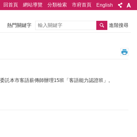
回首頁
網站導覽
分類檢索
市府首頁
English
搜尋
熱門關鍵字
進階搜尋
委託本市客語薪傳師辦理15班「客語能力認證班」。