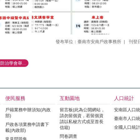
發布單位：臺南市安南戶政事務所
刊登日
治學會舉...
便民服務
互動園地
人口統計
戶籍業務申辦須知(內政
留言板(此為公開網站，
安南區人口
部)
請勿留個資，若留個資
臺南市人口
請以私秘方式或至首長
戶政各項業務申請書下
全國人口統
信箱)
載(內政部)
問卷調查
常見問題集