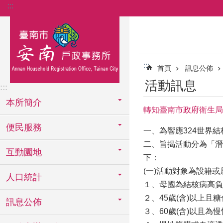
:::
跳到主要內容區塊
:::
首頁
訊息公佈
活動訊息
:::
本所簡介
轉知臺南市政府衛生局
便民服務
一、為響應324世界
二、旨揭活動分為「潛
互動園地
下：
(一)活動對象為設籍
人口統計
１、母國為結核病高負
２、45歲(含)以上且糖
訊息公佈
３、60歲(含)以且為慢