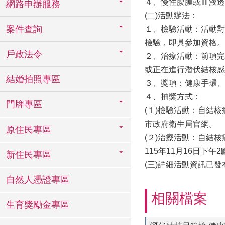
４、慢性腹膜或血液透
網路申辦服務
(二)活動辦法：
案件查詢
１、檢驗活動：活動對
檢驗，即具參加資格。
戶政法令
２、治療活動：前項完
或正在進行潛伏結核感
結婚拍照專區
３、獎項：健康手環、
４、抽獎方式：
門牌專區
(１)檢驗活動：自結
市政府衛生局官網。
原住民專區
(２)治療活動：自結
115年11月16日下
新住民專區
(三)詳細活動資訊已發布於本
自然人憑證專區
相關檔案
生育獎勵金專區