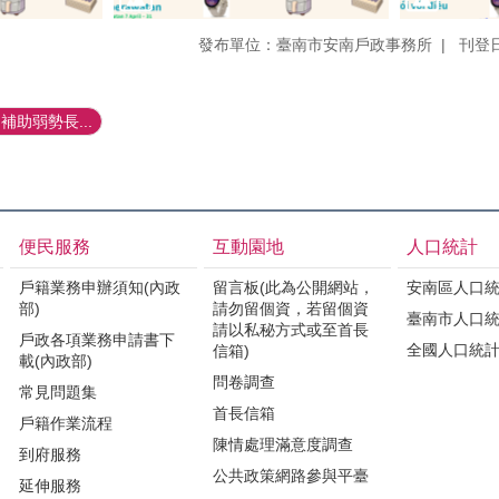
發布單位：臺南市安南戶政事務所
刊登日
助弱勢長...
便民服務
互動園地
人口統計
戶籍業務申辦須知(內政
留言板(此為公開網站，
安南區人口
部)
請勿留個資，若留個資
臺南市人口
請以私秘方式或至首長
戶政各項業務申請書下
全國人口統
信箱)
載(內政部)
問卷調查
常見問題集
首長信箱
戶籍作業流程
陳情處理滿意度調查
到府服務
公共政策網路參與平臺
延伸服務