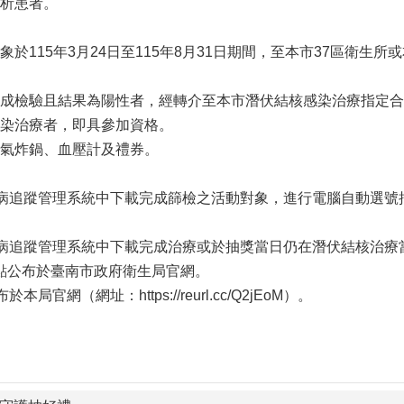
析患者。
象於115年3月24日至115年8月31日期間，至本市37區衛
成檢驗且結果為陽性者，經轉介至本市潛伏結核感染治療指定合作
染治療者，即具參加資格。
氣炸鍋、血壓計及禮券。
核病追蹤管理系統中下載完成篩檢之活動對象，進行電腦自動選號抽
核病追蹤管理系統中下載完成治療或於抽獎當日仍在潛伏結核治
午2點公布於臺南市政府衛生局官網。
局官網（網址：https://reurl.cc/Q2jEoM）。