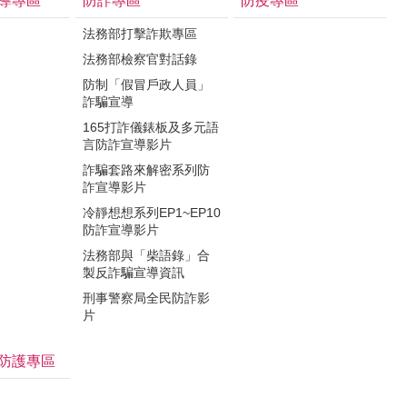
導專區
防詐專區
防疫專區
法務部打擊詐欺專區
法務部檢察官對話錄
防制「假冒戶政人員」
詐騙宣導
165打詐儀錶板及多元語
言防詐宣導影片
詐騙套路來解密系列防
詐宣導影片
冷靜想想系列EP1~EP10
防詐宣導影片
法務部與「柴語錄」合
製反詐騙宣導資訊
刑事警察局全民防詐影
片
防護專區