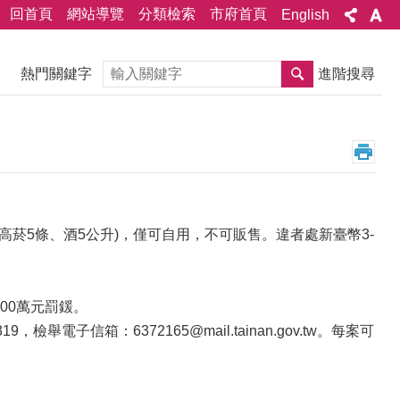
回首頁
網站導覽
分類檢索
市府首頁
English
搜尋
熱門關鍵字
進階搜尋
高菸5條、酒5公升)，僅可自用，不可販售。違者處新臺幣3-
00萬元罰鍰。
電子信箱：6372165@mail.tainan.gov.tw。每案可