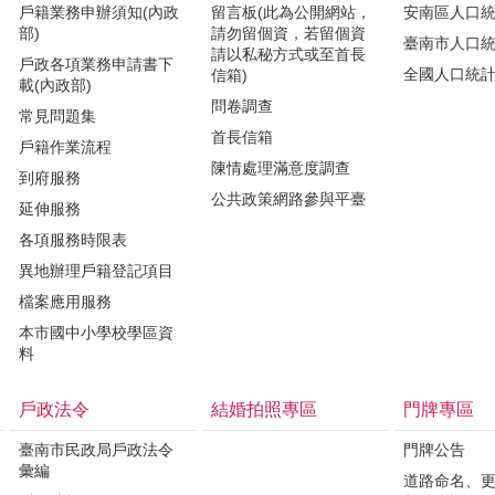
戶籍業務申辦須知(內政
留言板(此為公開網站，
安南區人口
部)
請勿留個資，若留個資
臺南市人口
請以私秘方式或至首長
戶政各項業務申請書下
全國人口統
信箱)
載(內政部)
問卷調查
常見問題集
首長信箱
戶籍作業流程
陳情處理滿意度調查
到府服務
公共政策網路參與平臺
延伸服務
各項服務時限表
異地辦理戶籍登記項目
檔案應用服務
本市國中小學校學區資
料
戶政法令
結婚拍照專區
門牌專區
臺南市民政局戶政法令
門牌公告
彙編
道路命名、