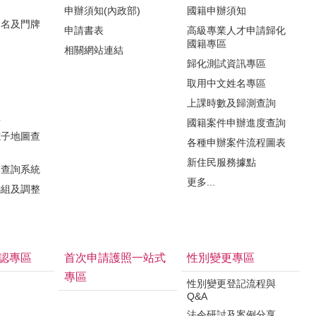
申辦須知(內政部)
國籍申辦須知
命名及門牌
申請書表
高級專業人才申請歸化
國籍專區
相關網站連結
歸化測試資訊專區
取用中文姓名專區
知
上課時數及歸測查詢
程
國籍案件申辦進度查詢
電子地圖查
各種申辦案件流程圖表
新住民服務據點
牌查詢系統
更多...
編組及調整
認專區
首次申請護照一站式
性別變更專區
專區
性別變更登記流程與
Q&A
法令研討及案例分享