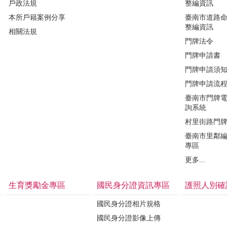
戶政法規
整編資訊
本所戶籍案例分享
臺南市道路
整編資訊
相關法規
門牌法令
門牌申請書
門牌申請須
門牌申請流
臺南市門牌
詢系統
村里街路門
臺南市里鄰
專區
更多...
生育獎勵金專區
國民身分證資訊專區
護照人別確
國民身分證相片規格
國民身分證影像上傳