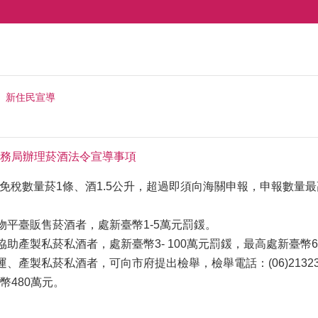
新住民宣導
務局辦理菸酒法令宣導事項
(免稅數量菸1條、酒1.5公升，超過即須向海關申報，申報數量最
物平臺販售菸酒者，處新臺幣1-5萬元罰鍰。
協助產製私菸私酒者，處新臺幣3- 100萬元罰鍰，最高處新臺幣6
產製私菸私酒者，可向市府提出檢舉，檢舉電話：(06)2132319，檢舉
幣480萬元。