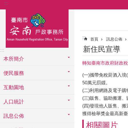
:::
跳到主要內容區塊
:::
首頁
訊息公佈
新住民宣導
:::
本所簡介
轉知臺南市政府財政稅
便民服務
(一)攜帶免稅菸酒入境
50萬元罰鍰。
互動園地
(二)利用網路及電子購
(三)販售、協助搬運、
人口統計
(四)發現他人販售、搬運、
獲得檢舉獎金最高新臺
訊息公佈
相關圖片