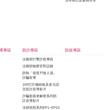
法令研討及案例分享
導專區
防詐專區
防疫專區
法務部打擊詐欺專區
法務部檢察官對話錄
防制「假冒戶政人員」
詐騙宣導
165打詐儀錶板及多元語
言防詐宣導影片
詐騙套路來解密系列防
詐宣導影片
冷靜想想系列EP1~EP10