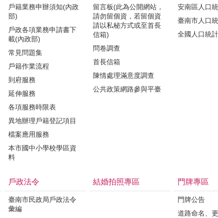
戶籍業務申辦須知(內政
留言板(此為公開網站，
安南區人口
部)
請勿留個資，若留個資
臺南市人口
請以私秘方式或至首長
戶政各項業務申請書下
全國人口統
信箱)
載(內政部)
問卷調查
常見問題集
首長信箱
戶籍作業流程
陳情處理滿意度調查
到府服務
公共政策網路參與平臺
延伸服務
各項服務時限表
異地辦理戶籍登記項目
檔案應用服務
本市國中小學校學區資
料
戶政法令
結婚拍照專區
門牌專區
臺南市民政局戶政法令
門牌公告
彙編
道路命名、