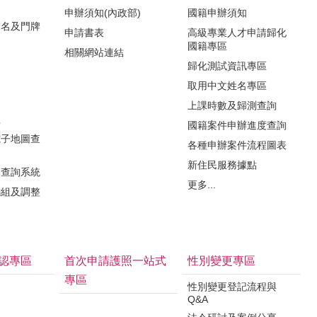
申辦須知(內政部)
國籍申辦須知
命名及門牌
申請書表
高級專業人才申請歸化
國籍專區
相關網站連結
歸化測試資訊專區
取用中文姓名專區
知
上課時數及歸測查詢
程
國籍案件申辦進度查詢
電子地圖查
各種申辦案件流程圖表
新住民服務據點
牌查詢系統
更多...
編組及調整
認專區
首次申請護照一站式
性別變更專區
專區
性別變更登記流程與
Q&A